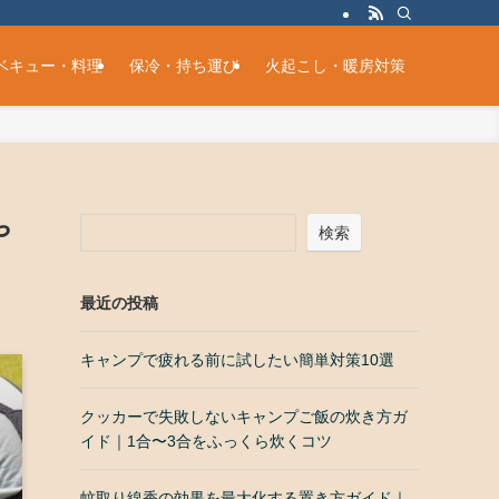
ベキュー・料理
保冷・持ち運び
火起こし・暖房対策
や
検索
最近の投稿
キャンプで疲れる前に試したい簡単対策10選
クッカーで失敗しないキャンプご飯の炊き方ガ
イド｜1合〜3合をふっくら炊くコツ
蚊取り線香の効果を最大化する置き方ガイド｜