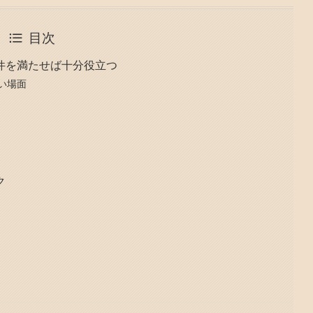
目次
件を満たせば十分役立つ
い場面
ク