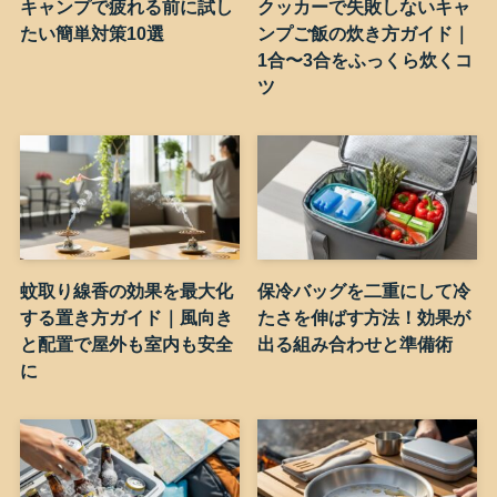
キャンプで疲れる前に試し
クッカーで失敗しないキャ
たい簡単対策10選
ンプご飯の炊き方ガイド｜
1合〜3合をふっくら炊くコ
ツ
蚊取り線香の効果を最大化
保冷バッグを二重にして冷
する置き方ガイド｜風向き
たさを伸ばす方法！効果が
と配置で屋外も室内も安全
出る組み合わせと準備術
に