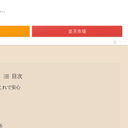
n調べ）
楽天市場
ポチップ
目次
これで安心
る