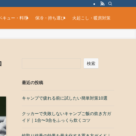
ベキュー・料理
保冷・持ち運び
火起こし・暖房対策
コ
検索
最近の投稿
キャンプで疲れる前に試したい簡単対策10選
クッカーで失敗しないキャンプご飯の炊き方ガ
イド｜1合〜3合をふっくら炊くコツ
蚊取り線香の効果を最大化する置き方ガイド｜