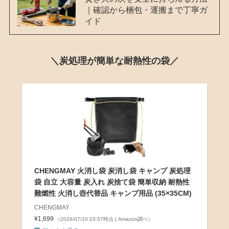
｜確認から梱包・運搬まで丁寧ガ
イド
＼炭処理が簡単な耐熱性の袋／
CHENGMAY 火消し袋 炭消し袋 キャンプ 炭処理
袋 自立 大容量 炭入れ 炭捨て袋 簡単収納 耐熱性
難燃性 火消し壺代替品 キャンプ用品 (35×35CM)
CHENGMAY
¥1,699
（2026/07/10 03:57時点 | Amazon調べ）