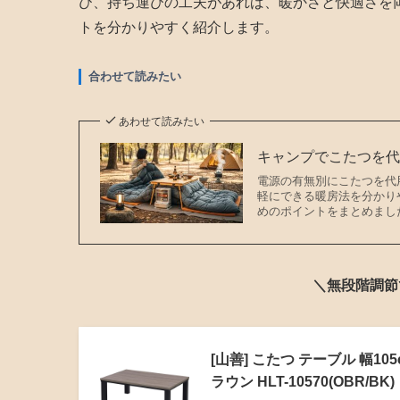
び、持ち運びの工夫があれば、暖かさと快適さを
トを分かりやすく紹介します。
合わせて読みたい
あわせて読みたい
キャンプでこたつを
電源の有無別にこたつを代
軽にできる暖房法を分かり
めのポイントをまとめまし
＼無段階調節
[山善] こたつ テーブル 幅1
ラウン HLT-10570(OBR/BK)