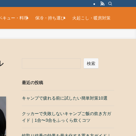
ベキュー・料理
保冷・持ち運び
火起こし・暖房対策
ル
検索
最近の投稿
キャンプで疲れる前に試したい簡単対策10選
クッカーで失敗しないキャンプご飯の炊き方ガ
イド｜1合〜3合をふっくら炊くコツ
蚊取り線香の効果を最大化する置き方ガイド｜