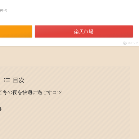
on調べ）
楽天市場
ポチップ
目次
て冬の夜を快適に過ごすコツ
ト