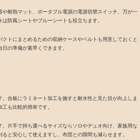
器や耐熱マット、ポータブル電源の電源切替スイッチ、万が一
きは防風シートやブルーシートも役立ちます。
パクトにまとめるための収納ケースやベルトも用意しておくと
当日の準備が素早くできます。
す。合板にラミネート加工を施すと耐水性と見た目が向上しま
加工も比較的簡単です。
す。片手で持ち運べるサイズならソロやデュオ向け、家族用な
削ると安心して使えますし、布団との隙間も減らせます。