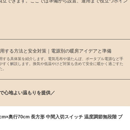
両立できます。ここでは準備から設置、運用まで役立つポイン
代用する方法と安全対策｜電源別の暖房アイデアと準備
用する具体策を紹介します。電気毛布や湯たんぽ、ポータブル電源など手
やすく解説します。換気や低温やけど対策も含めて安全に暖かく過ごすた
た。
で心地よい温もりを提供／
05cm×奥行70cm 長方形 中間入切スイッチ 温度調節無段階 ブ