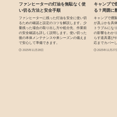
ファンヒーターの灯油を無駄なく使
キャンプで
い切る方法と安全手順
る？周囲に
ファンヒーターに残った灯油を安全に使い切
キャンプで燻
るための確認と設定のコツを解説します。少
が及ぶかを具
量残った場合の取り出し方や処分先、作業前
トラブルにな
の安全確認も詳しく説明します。使い切った
の影響をわか
後の本体メンテナンスや来シーズンの備えま
らす道具選び
で安心して準備できます。
応までカバー
2025年11月28日
2025年11月27