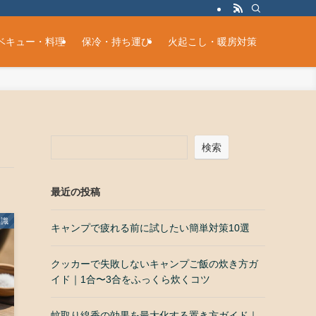
ベキュー・料理
保冷・持ち運び
火起こし・暖房対策
検索
最近の投稿
知識
キャンプで疲れる前に試したい簡単対策10選
クッカーで失敗しないキャンプご飯の炊き方ガ
イド｜1合〜3合をふっくら炊くコツ
蚊取り線香の効果を最大化する置き方ガイド｜