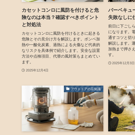
カセットコンロに風防を付けると危
バーベキュ
険なのは本当？確認すべきポイント
失敗なしに
と対処法
前日に下ごし
になります。
カセットコンロに風防を付けるときに起きる
通すコツと切
危険とその見分け方を解説します。ボンベ加
解説します。
熱や一酸化炭素、過熱による火傷など代表的
加熱まで押さ
なリスクを具体例で紹介します。安全な設置
す。
方法や点検項目、代替の風対策もまとめてい
ます。
2025年12月3日
2025年12月4日
アウトドアの豆知識