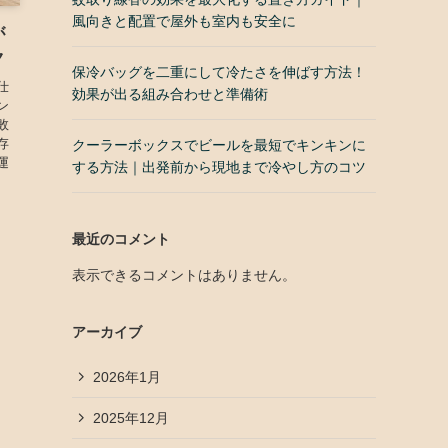
風向きと配置で屋外も室内も安全に
が
ク
保冷バッグを二重にして冷たさを伸ばす方法！
仕
効果が出る組み合わせと準備術
ン
敗
存
クーラーボックスでビールを最短でキンキンに
運
する方法｜出発前から現地まで冷やし方のコツ
最近のコメント
表示できるコメントはありません。
アーカイブ
2026年1月
2025年12月