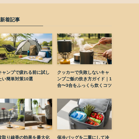
新着記事
キャンプで疲れる前に試し
クッカーで失敗しないキャ
たい簡単対策10選
ンプご飯の炊き方ガイド｜1
合〜3合をふっくら炊くコツ
蚊取り線香の効果を最大化
保冷バッグを二重にして冷