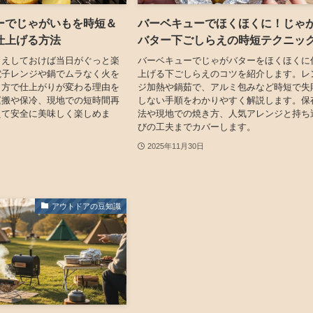
ーでじゃがいもを時短＆
バーベキューでほくほくに！じゃ
仕上げる方法
バター下ごしらえの時短テクニッ
らえしておけば当日がぐっと楽
バーベキューでじゃがバターをほくほくに
電子レンジや鍋でムラなく火を
上げる下ごしらえのコツを紹介します。レ
り方で仕上がりが変わる理由を
ジ加熱や鍋茹で、アルミ包みなど時短で失
運搬や保冷、現地での短時間再
しない手順をわかりやすく解説します。保
えて安全に美味しく楽しめま
法や現地での焼き方、人気アレンジと持ち
びの工夫までカバーします。
2025年11月30日
アウトドアの豆知識